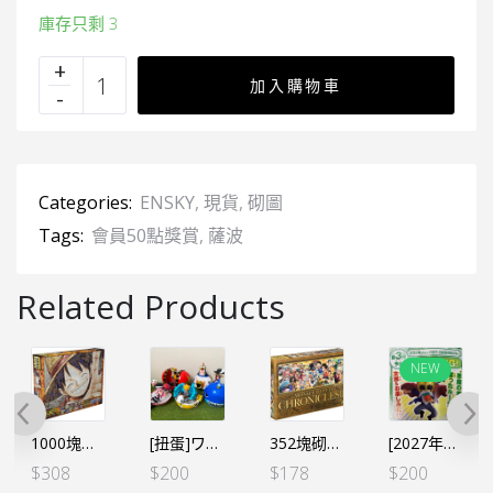
庫存只剩 3
加入購物車
Categories:
ENSKY
,
現貨
,
砌圖
Tags:
會員50點獎賞
,
薩波
Related Products
NEW
1000塊砌圖 兩年後路飛馬賽克
[扭蛋]ワンピの実 海 海賊王千陽號士兵船鎢系統造型系列 全5個SET（行）
352塊砌圖（CHRONICLES III）
[2027年第一季][日本WJ應募限定] WCF 特別編 LECAFIG 薩波 連海賊王咭座及SP卡一張[日版] [全數HK$350/訂金$200]
$
308
$
200
$
178
$
200