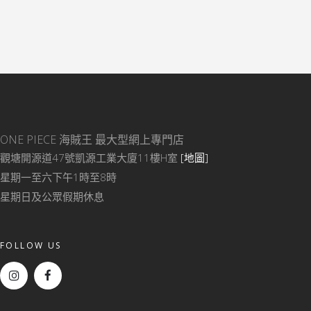
ONE PIECE 海賊王
最大型網上專門店
觀塘開源道47號凱源工業大廈11樓H室
[地圖]
星期一至六下午1時至8時
星期日及公眾假期休息
FOLLOW US