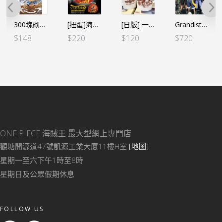
300塊砌圖四檔「彈跳人」！！！
[扭蛋]海賊王 惡魔果實系列 豪華扭蛋 Vol.2 (2個SET) *行版
[日版] 一番くじ -情感回憶- F賞 三兄弟 馬克杯
Grandista 三兄弟 （路飛＋艾斯＋薩波 3盒SET)
$
148
$
220
$
120
$
720
ONE PIECE 海賊王
最大型網上專門店
觀塘開源道47號凱源工業大廈11樓H室
[地圖]
星期一至六下午1時至8時
星期日及公眾假期休息
FOLLOW US