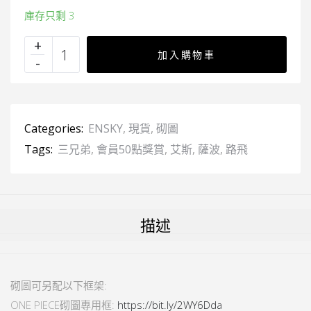
庫存只剩 3
加入購物車
Categories:
ENSKY
,
現貨
,
砌圖
Tags:
三兄弟
,
會員50點獎賞
,
艾斯
,
薩波
,
路飛
描述
砌圖可另配以下框架:
ONE PIECE砌圖專用框:
https://bit.ly/2WY6Dda