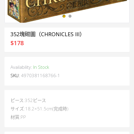
352塊砌圖（CHRONICLES III）
$
178
Availability:
In Stock
SKU:
4970381168766-1
ピース:352ピース
サイズ:18.2×51.5cm(完成時)
材質:PP