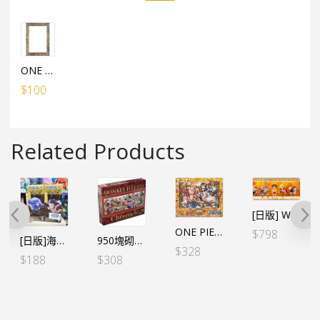
ONE PIECE水晶拼圖（126塊）專用框架
$
100
Related Products
[日版] WCF－Battle of Luffy Whole Cake Island（6個SET）
ONE PIECE 1000塊砌圖 馬賽克【上陸】*彩色
$
798
[日版]海賊王WCF – 寶藏 四檔路飛VS巴雷托 (2個SET)
950塊砌圖（CHRONICLES）
$
328
$
188
$
308