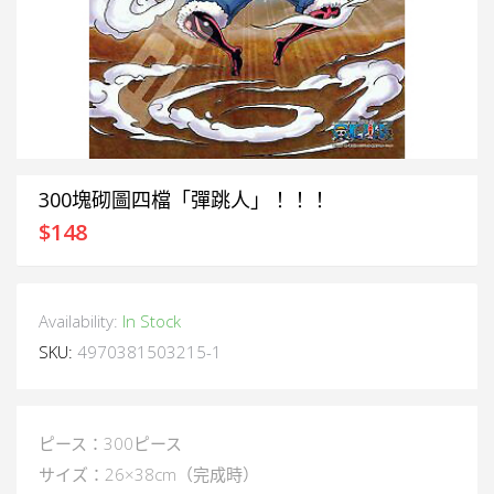
300塊砌圖四檔「彈跳人」！！！
$
148
Availability:
In Stock
SKU:
4970381503215-1
ピース：300ピース
サイズ：26×38cm（完成時）