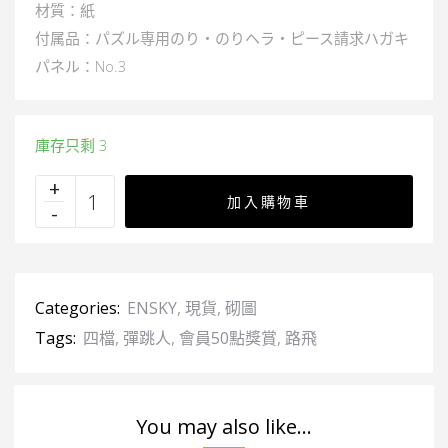
材質：紙
付属品：パズル専用のり・のりヘラ・ピース請求ハガキ
パネル：No.3
庫存只剩 3
加入購物車
Categories:
ENSKY
,
現貨
,
砌圖
Tags:
四檔
,
彈跳人
,
會員50點獎賞
,
路飛
You may also like...