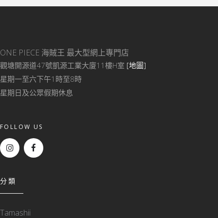
ONE PIECE 海賊王
最大型網上專門店
觀塘開源道47號凱源工業大廈11樓H室
[地圖]
星期一至六下午1時至8時
星期日及公眾假期休息
FOLLOW US
分類
Tamashii