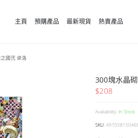
主頁
預購產品
最新現貨
熱賣產品
 和之國弐 卓洛
300塊水晶砌
$
208
Availability:
In Stock
SKU:
49703815046