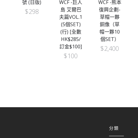
號 (日版)
WCF -巨人
WCF -熊本
島 艾爾巴
復興企劃-
$
298
夫篇VOL.1
草帽一夥
(5個SET)
銅像（草
(行) [全數
帽一夥10
HK$285/
個SET）
訂金$100]
$
2,400
$
100
分類