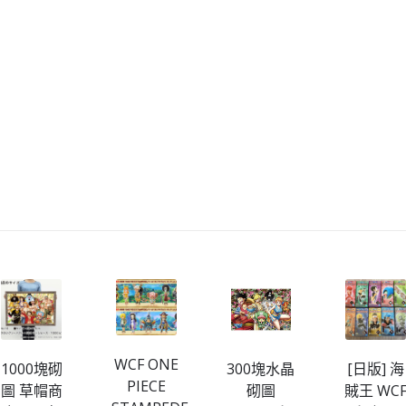
WCF ONE
1000塊砌
300塊水晶
[日版] 海
PIECE
圖 草帽商
砌圖
賊王 WC