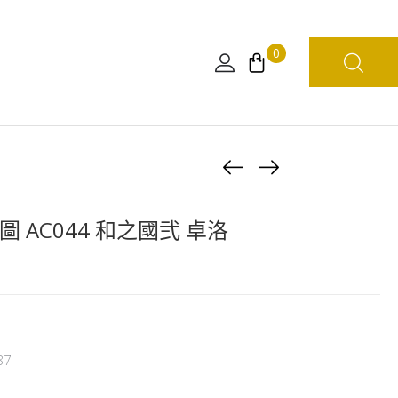
0
Product
300
海
塊
賊
navigation
水
王
圖 AC044 和之國弐 卓洛
晶
DXF
砌
～
圖
THE
AC043
GRANDLINE
和
LADY~
87
之
和
國
之