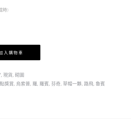
壱
國
成時)
路
Vol.4
飛
小
紫
（行）
加入購物車
Y
,
現貨
,
砌圖
0點獎賞
,
烏索普
,
羅
,
羅賓
,
芬奇
,
草帽一夥
,
路飛
,
魯賓