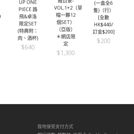
賊百景-
UP ONE
(一盒全6
VOL.1+2（草
PIECE 路
V
隻)（行）
帽一夥12
9
飛&卓洛
[全數
個SET）
限定SET
HK$440/
（亞版）
(特典附：
訂金$200]
＊網店限
肉、酒杯)
$
200
定
$
640
$
1,300
我地接受支付方式