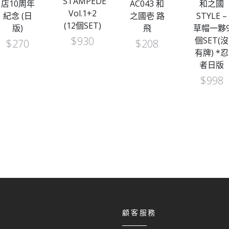
STAMPEDE
店10周年
AC043 和
和之國
Vol.1+2
紀念 (日
之國壱 路
STYLE –
(12個SET)
版)
飛
草帽一夥
$
930
個SET(沒
$
270
$
208
有牌) *忍
者日版
$
998
顧客服務