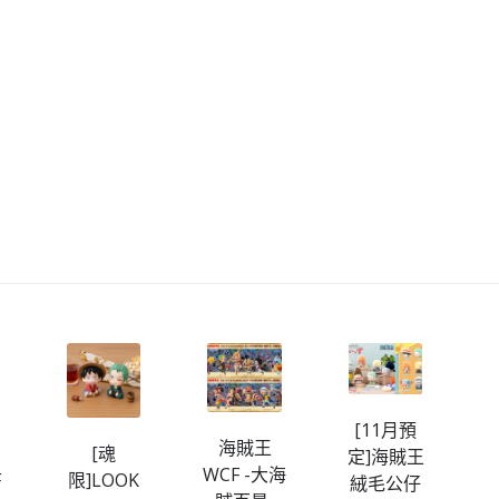
[11月預
海賊王
[魂
[
定]海賊王
WCF -大海
F
限]LOOK
S
絨毛公仔