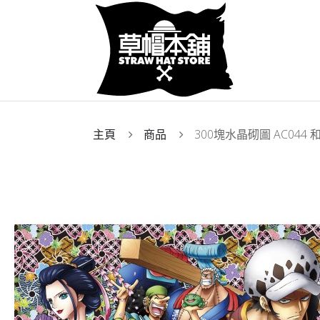
主頁
商品
300塊水晶砌圖 AC044