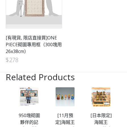
[有現貨, 限店直接買]ONE
PIECE砌圖專用框（300塊用
26x38cm）
$
278
Related Products
砌
950塊砌圖
[11月預
[日本限定]
陸
夥伴的記
定]海賊王
海賊王