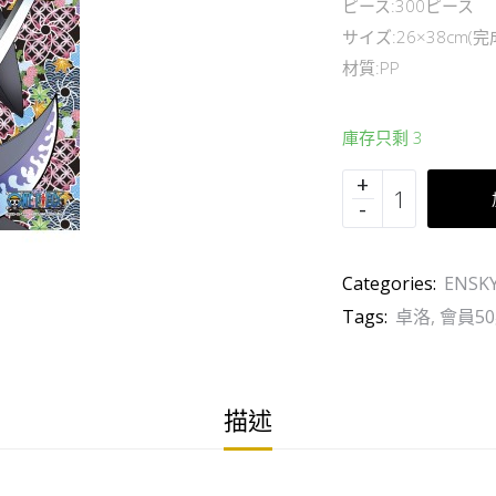
ピース:300ピース
サイズ:26×38cm(完
材質:PP
庫存只剩 3
Categories:
ENSK
Tags:
卓洛
,
會員5
描述