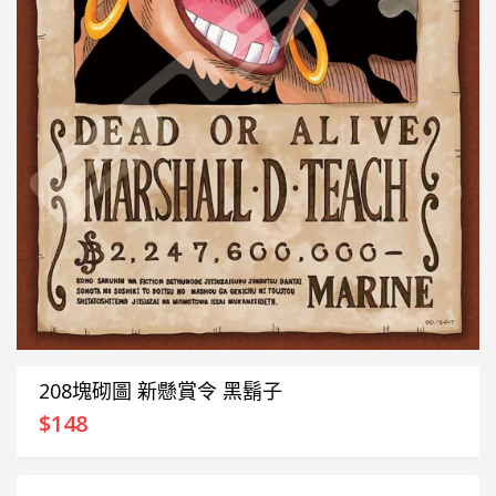
208塊砌圖 新懸賞令 黑鬍子
$
148