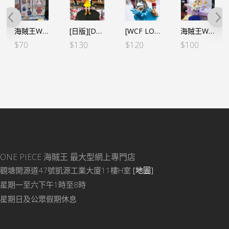
海賊王WCF -和之國鬼島篇- VOL.9 小童大和
[日版][DXF] 海賊王 THE GRANDLINE SERIES 美音 UTA 童年（日）
[WCF LOG STORIES] 海賊王 VOL.2 路飛VS近海之王（行）
海賊王WCF -蒙奇•D•路飛 五檔 SPECIAL C小眠
$
70
$
130
$
120
$
100
ONE PIECE 海賊王
最大型網上專門店
觀塘開源道47號凱源工業大廈11樓H室
[地圖]
星期一至六下午1時至8時
星期日及公眾假期休息