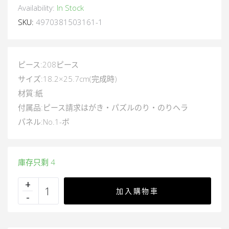
Availability:
In Stock
SKU:
4970381503161-1
ピース:208ピース
サイズ:18.2×25.7cm(完成時)
材質:紙
付属品:ピース請求はがき・パズルのり・のりヘラ
パネル:No.1-ボ
庫存只剩 4
加入購物車