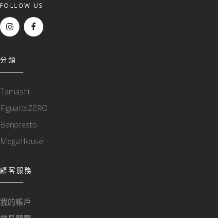
FOLLOW US
分類
Tamashii
FiguartsZERO
Banpresto
MegaHouse
顧客服務
我的帳戶