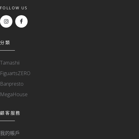
FOLLOW US
分類
Tamashii
FiguartsZERO
Banpresto
MegaHouse
顧客服務
我的帳戶