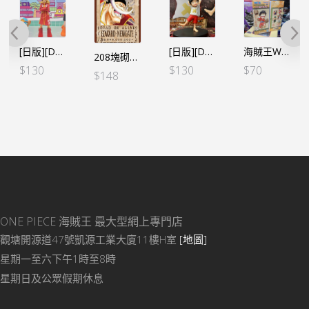
[日版][DXF] 海賊王 THE GRANDLINE SERIES 蛋頭島 路飛
[日版][DXF]海賊王 FILM RED – THE GRANDLINE SERIES 路飛 童年
海賊王WCF -和之國完結篇- VOL.1 路飛 (行版)
208塊砌圖 新懸賞令 白鬍子
$
130
$
130
$
70
$
148
ONE PIECE 海賊王
最大型網上專門店
觀塘開源道47號凱源工業大廈11樓H室
[地圖]
星期一至六下午1時至8時
星期日及公眾假期休息