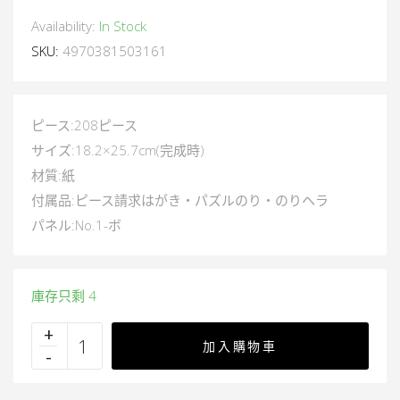
Availability:
In Stock
SKU:
4970381503161
ピース:208ピース
サイズ:18.2×25.7cm(完成時)
材質:紙
付属品:ピース請求はがき・パズルのり・のりヘラ
パネル:No.1-ボ
庫存只剩 4
加入購物車