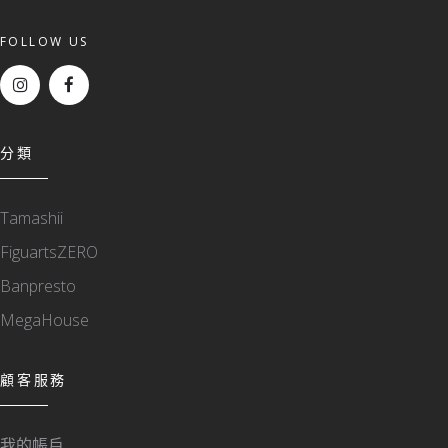
FOLLOW US
分類
Tamashii
FiguartsZERO
Banpresto
MegaHouse
顧客服務
我的帳戶