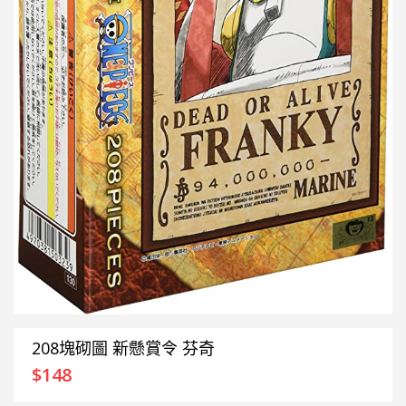
208塊砌圖 新懸賞令 芬奇
$
148