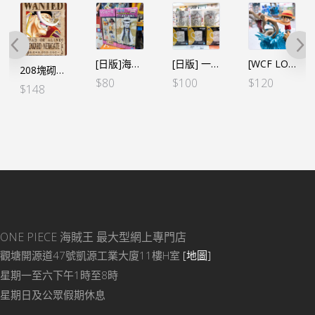
[日版]海賊王WCF -和之國鬼島篇- VOL.6 -CP0
[日版] 一番賞 海賊王vol.100 K賞 馬克杯
[WCF LOG STORIES] 海賊王 VOL.2 路飛VS近海之王（行）
208塊砌圖 新懸賞令 白鬍子
$
80
$
100
$
120
$
148
ONE PIECE 海賊王
最大型網上專門店
觀塘開源道47號凱源工業大廈11樓H室
[地圖]
星期一至六下午1時至8時
星期日及公眾假期休息