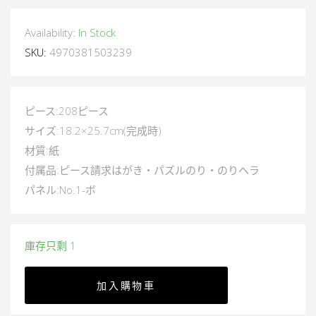
Availability:
In Stock
SKU:
4970381503239
ピース:208ピース
サイズ:18.2×25.7cm(完成時)
材質:紙
付属品:ピース請求はがき・パズルのり・のりヘラ
パネル:No.1-ボ
庫存只剩 1
加入購物車