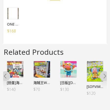
ONE PIECE水晶砌圖（208塊）專用框架
$
168
Related Products
[扭蛋]海賊王 消極鬼魂吊飾 VOL.1 全5個SET（行）
海賊王WCF -和之國鬼島篇- VOL.7 – 索柏
[日版][DXF] 海賊王 THE GRANDLINE SERIES 蛋頭島 索柏
[SOFVIMATES] 海賊王 索柏 象島ver.（行）
$
140
$
70
$
130
$
120