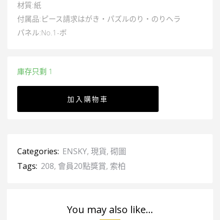
材質:紙
付属品:ピース請求はがき・パズルのり・のりヘラ
パネル:No.1-ボ
庫存只剩 1
加入購物車
Categories:
ENSKY
,
現貨
,
砌圖
Tags:
208
,
會員20點獎賞
,
索柏
You may also like...