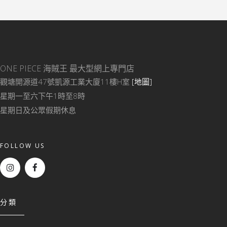
ONE PIECE 海賊王
最大型網上專門店
觀塘開源道47號凱源工業大廈11樓H室
[地圖]
星期一至六下午1時至8時
星期日及公眾假期休息
FOLLOW US
分類