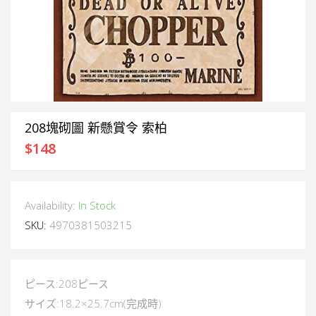
208塊砌圖 新懸賞令 索柏
$
148
Availability:
In Stock
SKU:
4970381503215
ピース:208ピース
サイズ:18.2×25.7cm(完成時)