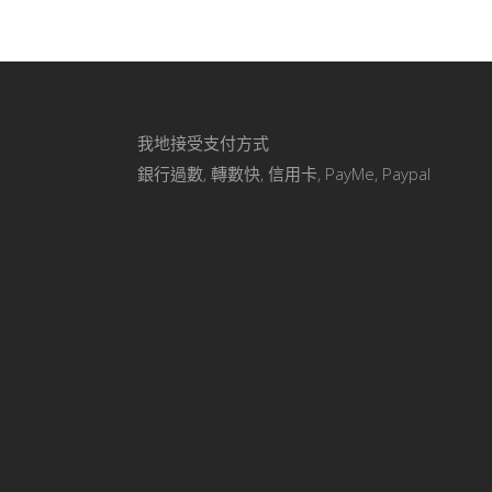
我地接受支付方式
銀行過數, 轉數快, 信用卡, PayMe, Paypal