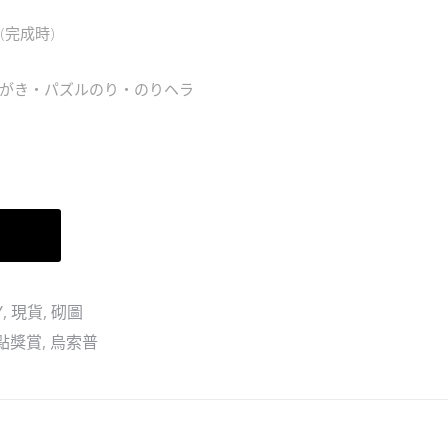
克
m(完成時)
はがき・パズルのり・のりヘラ
車
Y
,
現貨
,
砌圖
點獎賞
,
烏索普