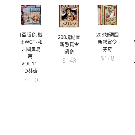
[亞版]海賊
208塊砌圖
208塊砌圖
王WCF -和
新懸賞令
砌圖
新懸賞令
之國鬼島
芬奇
令
凱多
篇-
$
148
$
148
VOL.11 –
D芬奇
$
100