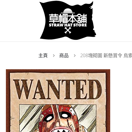
主頁
商品
208塊砌圖 新懸賞令 烏