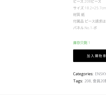
ピース:208ピース
サイズ:18.2×25.7c
材質:紙
付属品:ピース請求
パネル:No.1-ボ
庫存只剩 1
加入購物
Categories:
ENSK
Tags:
208
,
會員20