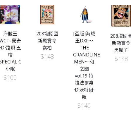
海賊王
208塊砌圖
[亞版]海賊
208塊砌
WCF -蒙奇
新懸賞令
王DXF～
新懸賞令
•D•路飛 五
索柏
THE
黑鬍子
檔
GRANDLINE
$
148
$
148
SPECIAL C
MEN～和
小眠
之國
vol.19 特
$
100
拉法爾嘉
·D·沃特爾·
羅
$
140