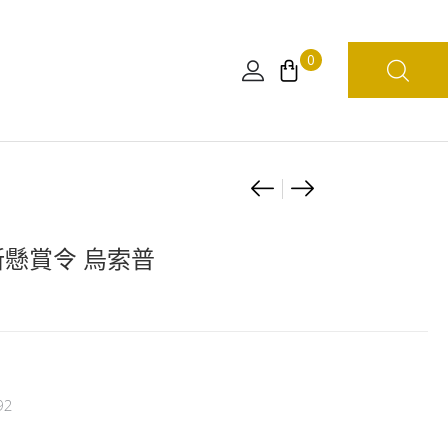
0
Product
208
208
塊
塊
navigation
砌
砌
新懸賞令 烏索普
圖
圖
新
新
懸
懸
賞
賞
令
令
92
羅
布
賓
魯