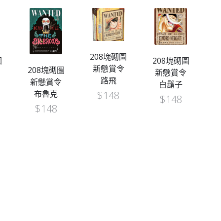
208塊砌圖
圖
208塊砌圖
新懸賞令
[
208塊砌圖
新懸賞令
路飛
S
新懸賞令
白鬍子
布魯克
$
148
$
148
$
148