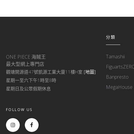
分類
Tamashii
ONE PIECE 海賊王
最大型網上專門店
FiguartsZER
觀塘開源道47號凱源工業大廈11樓H室
[地圖]
Banpresto
星期一至六下午1時至8時
MegaHouse
星期日及公眾假期休息
FOLLOW US