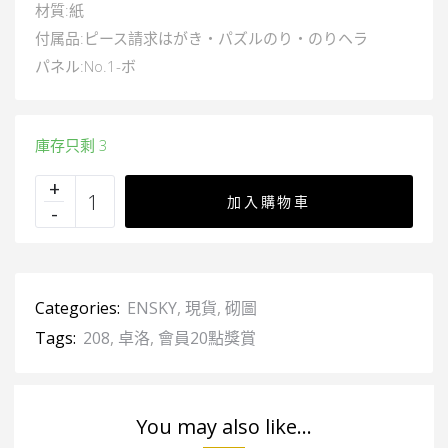
材質:紙
付属品:ピース請求はがき・パズルのり・のりヘラ
パネル:No.1-ボ
庫存只剩 3
加入購物車
Categories:
ENSKY
,
現貨
,
砌圖
Tags:
208
,
卓洛
,
會員20點獎賞
You may also like...