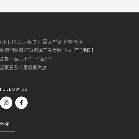
ONE PIECE 海賊王
最大型網上專門店
觀塘開源道47號凱源工業大廈11樓H室
[地圖]
星期一至六下午1時至8時
星期日及公眾假期休息
FOLLOW US
分類