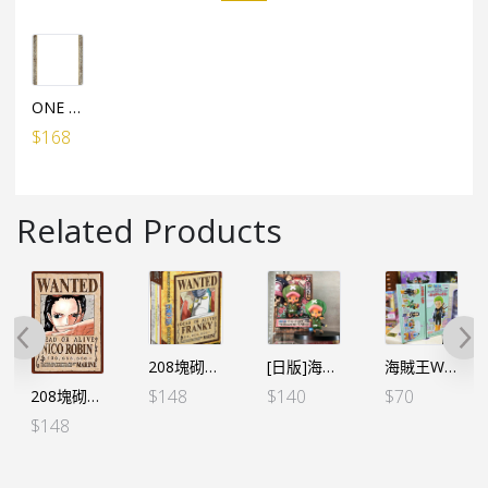
ONE PIECE水晶砌圖（208塊）專用框架
$
168
Related Products
[日版]海賊王 DXF～THE GRANDLINE MEN～和之國 Vol.8 索柏
海賊王WCF -蛋頭島篇 VOL.1-卓洛 (行版)
208塊砌圖 新懸賞令 芬奇
$
140
$
70
$
148
208塊砌圖 新懸賞令 羅賓
$
148