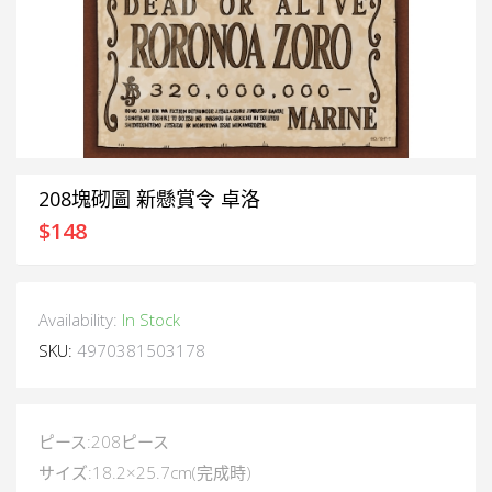
208塊砌圖 新懸賞令 卓洛
$
148
Availability:
In Stock
SKU:
4970381503178
ピース:208ピース
サイズ:18.2×25.7cm(完成時)