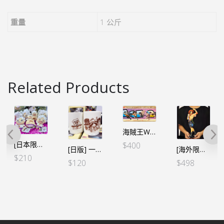
重量
1 公斤
Related Products
海賊王WCF-HISTORY RELAY 20TH 週年紀念-Vol.2
[日本限定] 海賊王 小公仔吊飾 路飛 五檔 (3個SET)
$
400
[日版] 一番くじ -情感回憶- F賞 三兄弟 馬克杯
[海外限定 SMSP] 海賊王 世界造形王頂上決戰3 艾斯 2D色
$
210
$
120
$
498