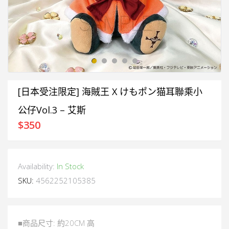
[日本受注限定] 海賊王 X けもポン猫耳聯乘小
公仔Vol.3 – 艾斯
$
350
Availability:
In Stock
SKU:
4562252105385
■商品尺寸: 約20CM 高