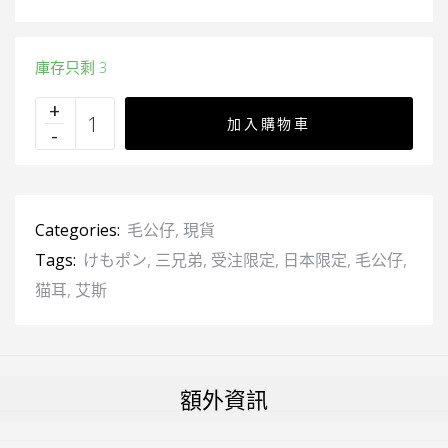
庫存只剩 3
加入購物車
Categories:
毛公仔
,
現貨
Tags:
けもポン
,
三兄弟
,
受注限定
,
日本限定
,
毛公仔
,
猫耳
,
艾斯
額外資訊