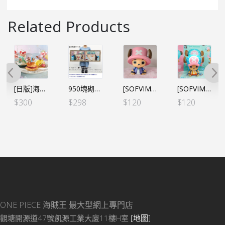
Related Products
[日版]海賊王 Paldolce collection vol.1 3款SET
950塊砌圖 夥伴的記號 (日版)
[SOFVIMATES] 海賊王 索柏 阿拉巴斯坦王國ver.～（行）
[SOFVIMATES] 海賊王 索柏 魚人島ver. (行)
$
300
$
298
$
120
$
120
ONE PIECE 海賊王
最大型網上專門店
觀塘開源道47號凱源工業大廈11樓H室
[地圖]