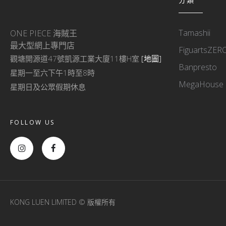
Tamashii
ONE PIECE 海賊王
最大型網上專門店
FiguartsZER
觀塘開源道47號凱源工業大廈11樓H室
[地圖]
Banpresto
星期一至六下午1時至8時
MegaHouse
星期日及公眾假期休息
FOLLOW US
KONG LUEN LIMITED © 版權所有