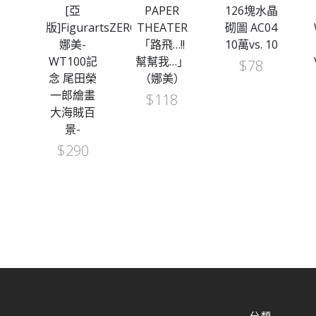
水晶
[亞
PAPER
126塊水晶
版]FigurartsZERO
THEATER
砌圖 AC04
 和
娜美-
「路飛…!!
10萬vs. 10
路
WT100記
幫幫我…」
$
78
念 尾田榮
（娜美）
一郎繪畫
$
118
大海賊百
景-
$
290
分類