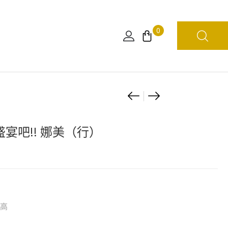
0
Product
G.E.M
[日
Series
本
navigation
ONE
限
盛宴吧!! 娜美（行）
PIECE
定]
羅
海
賓
賊
RUN！
王
RUN！
惡
 高
RUN！
魔
（行）
果