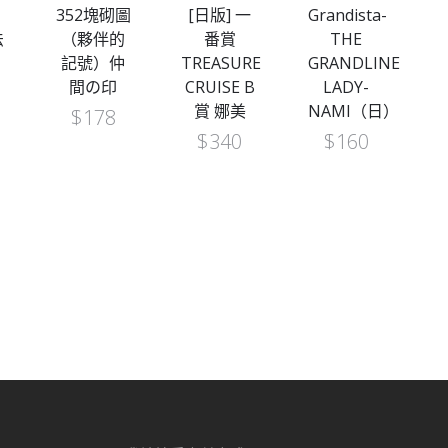
352塊砌圖
[日版] 一
Grandista-
2
法
（夥伴的
番賞
THE
1
記號）仲
TREASURE
GRANDLINE
間の印
CRUISE B
LADY-
賞 娜美
NAMI（日）
$
178
$
340
$
160