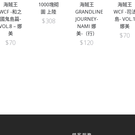
海賊王
1000塊砌
海賊王
海賊王
WCF -和之
圖 上陸
GRANDLINE
WCF -司
國鬼島篇-
JOURNEY-
島- VOL.
$
308
VOL.8 – 娜
NAMI 娜
娜美
美
美-（行）
$
70
$
70
$
120
顧客服務