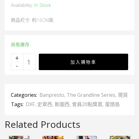
Availability:
In Stock
商品尺寸: 約16CM高
尚有庫存
加入購物車
Categories:
Banpresto
,
The Grandline Series
,
現貨
Tags:
DXF
,
史翠西
,
斯圖西
,
會員20點獎賞
,
蛋頭島
Related Products