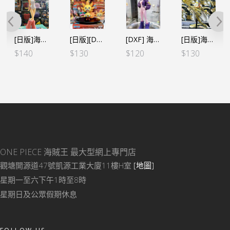
[日版]海賊王 DXF～THE GRANDLINE SERIES～蛋頭島 娜美（日）
[日版][DXF] 海賊王 THE GRANDLINE MEN -FILM RED 第五彈 烈陽仔（日）
[DXF] 海賊王 THE GRANDLINE SERIES Dr. 貝加龐克 莉莉絲(惡)（行）
[日版]海賊王 BATTLE RECORD COLLECTION 黃猿 波爾薩利諾
$
140
$
130
$
120
$
130
ONE PIECE 海賊王
最大型網上專門店
觀塘開源道47號凱源工業大廈11樓H室
[地圖]
星期一至六下午1時至8時
星期日及公眾假期休息