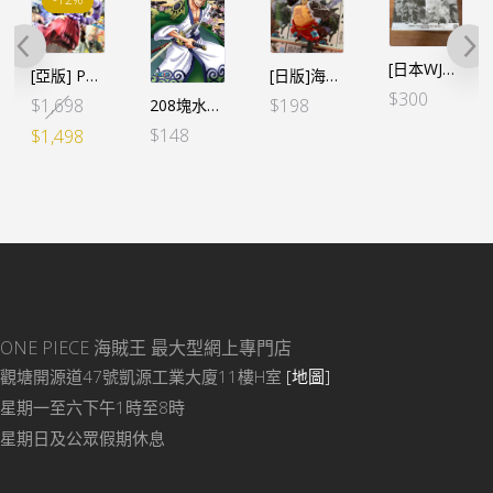
[日本WJ應募限定] WCF 第5彈 凱多&大和 覺醒形態 (2個SET)
[亞版] Portrait.Of.Pirates POP ONE PIECE “WA-MAXIMUM” 大和 (亞版)
[日版]海賊王 KING OF ARTIST KOA – THE MONKEY.D.LUFFY GEAR4- 路飛 猿王統
$
300
Original
Current
$
1,698
$
198
208塊水晶砌圖 – 和之國 卓洛
price
price
$
148
$
1,498
was:
is:
$1,698.
$1,498.
ONE PIECE 海賊王
最大型網上專門店
觀塘開源道47號凱源工業大廈11樓H室
[地圖]
星期一至六下午1時至8時
星期日及公眾假期休息