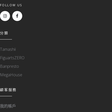
FOLLOW US
分類
Tamashii
FiguartsZERO
Banpresto
MegaHouse
顧客服務
我的帳戶