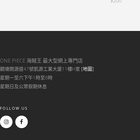
$
200
ONE PIECE 海賊王
最大型網上專門店
觀塘開源道47號凱源工業大廈11樓H室
[地圖]
星期一至六下午1時至8時
星期日及公眾假期休息
FOLLOW US