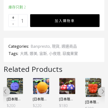
庫存只剩 2
加入購物車
Categories:
Banpresto
,
現貨
,
週邊商品
Tags:
大媽
,
娜美
,
宙斯
,
小夜燈
,
惡魔果實
Related Products
[日本限定] 海賊王 惡魔果實 房間小夜燈 – 黑鬍子 暗暗果實
[日本限定] 海賊王 惡魔果實 房間小夜燈 – 布魯克 黃泉果實
[日本限定] 海賊王 惡魔果實 房間小夜燈 – 女帝 迷戀果實
[日本限定] 海賊王 惡魔果實 房間小夜燈 – 巴基 四分五裂果實
00
$
220
$
180
$
20