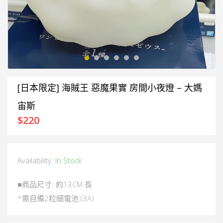
[日本限定] 海賊王 惡魔果實 房間小夜燈 – 大媽
宙斯
$
220
Availability:
In Stock
■商品尺寸: 約13CM 長
*需自備2粒細電池 (3A)