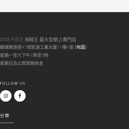
ONE PIECE 海賊王
最大型網上專門店
觀塘開源道47號凱源工業大廈11樓H室
[地圖]
星期一至六下午1時至8時
星期日及公眾假期休息
FOLLOW US
分類