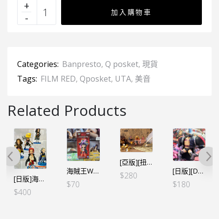
加入購物車
Categories:
Banpresto
,
Q posket
,
現貨
Tags:
FILM RED
,
Qposket
,
UTA
,
美音
Related Products
[亞版][扭蛋]ワンピの実（海賊王的果實）第六海戰 全6個SET（亞版
海賊王WCF -FILM RED- VOL.1 路飛（行）
[日版][DXF] 海賊王 THE GRANDLINE MEN -FILM RED 第十二彈 芬奇
$
280
[日版]海賊王WCF -FILM RED- VOL.3（5個SET）（日）
$
70
$
180
$
400