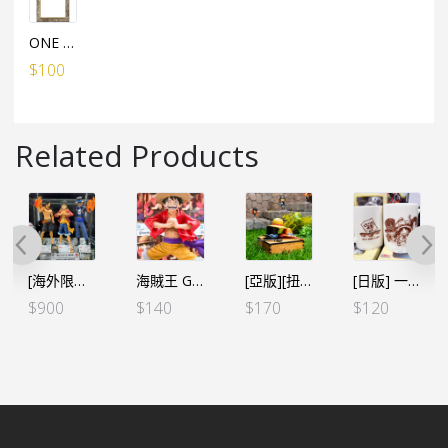
ONE PIECE水晶拼圖（126塊）專用框架
$
100
Related Products
[海外限定] 一番賞 海賊王 兄弟の絆 三兄弟(3個SET)
海賊王 Grandista 路飛 VER.2（行）
[亞版][扭蛋]海賊王 GASHAPON COLLECTION 第1彈 (全5個SET)**亞版
[日版] 一番くじ -情感回憶- F賞 三兄弟 馬克杯
$
900
$
140
$
170
$
120