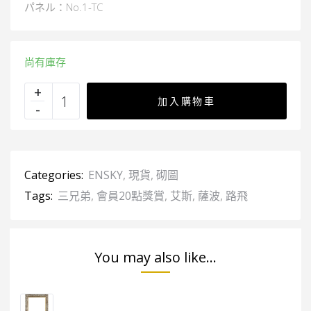
パネル：No.1-TC
尚有庫存
加入購物車
Categories:
ENSKY
,
現貨
,
砌圖
Tags:
三兄弟
,
會員20點獎賞
,
艾斯
,
薩波
,
路飛
You may also like...