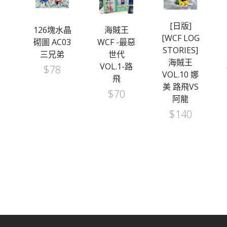
[日版]
生
126塊水晶
海賊王
[WCF LOG
列
砌圖 AC03
WCF -最惡
STORIES]
 路
三兄弟
世代
海賊王
書
VOL.1-路
$
78
VOL.10 娜
）
飛
美 路飛VS
$
70
阿龍
$
140