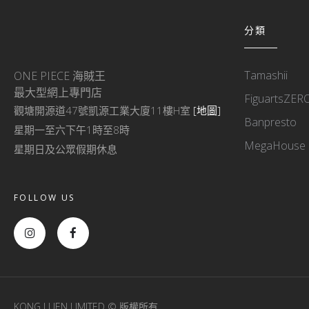
分類
Tamashii
ONE PIECE 海賊王
最大型網上專門店
FiguartsZER
觀塘開源道47號凱源工業大廈11樓H室
[地圖]
Banpresto
星期一至六下午1時至8時
MegaHouse
星期日及公眾假期休息
FOLLOW US
KONG LUEN LIMITED © 版權所有