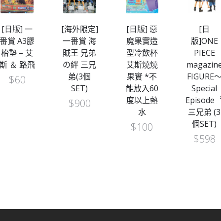
[日版] 一
[海外限定]
[日版] 惡
[日
番賞 A3膠
一番賞 海
魔果實造
版]ONE
枱墊 – 艾
賊王 兄弟
型冷飲杯
PIECE
斯 ＆ 路飛
の絆 三兄
艾斯燒燒
magazin
弟(3個
果實 *不
FIGURE
$
60
SET)
能放入60
Special
度以上熱
Episode
$
900
水
三兄弟 (3
個SET)
$
100
$
598