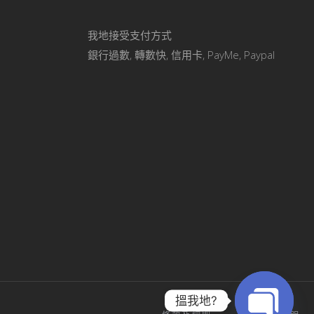
我地接受支付方式
銀行過數, 轉數快, 信用卡, PayMe, Paypal
搵我地?