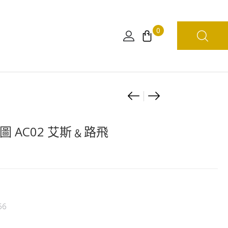
0
Product
126
126
塊
塊
navigation
水
水
圖 AC02 艾斯﹠路飛
晶
晶
砌
砌
圖
圖
AC01
AC03
紅
三
56
髮
兄
﹠
弟