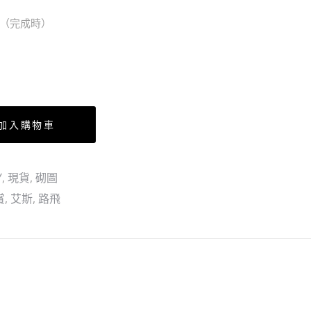
路
cm（完成時）
飛
加入購物車
Y
,
現貨
,
砌圖
賞
,
艾斯
,
路飛