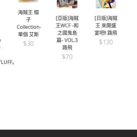
海賊王 帽
[亞版]海賊
[日版]海賊
子
王WCF -和
王 來開盛
W
Collection-
之國鬼島
宴吧!! 路飛
單個 艾斯
e
篇- VOL.3
$
130
$
30
～
路飛
$
70
〝LUFF〟