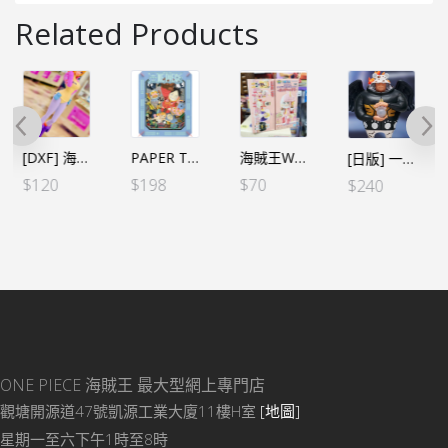
Related Products
PAPER THEATER 蛋頭島 PT-J05
海賊王WCF -蛋頭島篇 VOL.5 – 阿特拉斯（行）
[日版] 一番くじ -蛋頭島- A賞 路飛
[日版] 一番くじ -蛋頭島- G賞 S熊
$
198
$
70
$
220
$
240
ONE PIECE 海賊王
最大型網上專門店
觀塘開源道47號凱源工業大廈11樓H室
[地圖]
星期一至六下午1時至8時