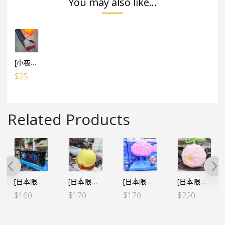
You may also like...
[小夜燈專用] USB小電池 線1米長 (有開關制)
$
25
Related Products
[日本限定] 海賊王 房間小夜燈- 標誌燈盒 可掛牆
[日本限定] 海賊王 房間小夜燈 蒙奇·D·卡普 -拳骨衝突-
[日本限定] 海賊王 房間小夜燈 – 索柏 奇跡の桜
[日本限定] 海賊王 惡魔果實 房間小夜燈 – 羅賓 花花果實
$
160
$
170
$
170
$
220