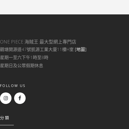
ONE PIECE 海賊王
最大型網上專門店
觀塘開源道47號凱源工業大廈11樓H室
[地圖]
星期一至六下午1時至8時
星期日及公眾假期休息
FOLLOW US
分類