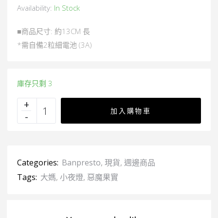
Availability:
In Stock
■商品尺寸: 約13CM 長
*需自備2粒細電池 (3A)
庫存只剩 3
加入購物車
Categories:
Banpresto
,
現貨
,
週邊商品
Tags:
大媽
,
小夜燈
,
惡魔果實