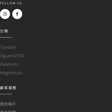
FOLLOW US
分類
Tamashii
FiguartsZERO
Banpresto
MegaHouse
顧客服務
我的帳戶