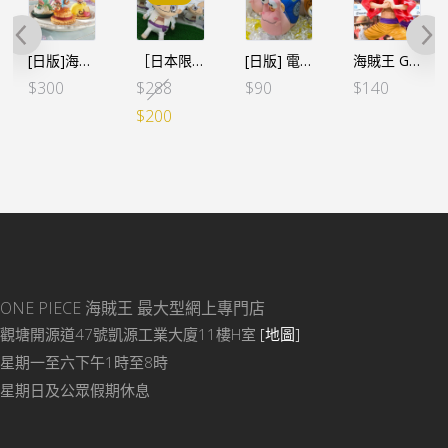
[日版]海賊王 Paldolce collection vol.1 3款SET
［日本限定］海賊王 巨大毛公仔 路飛五檔
[日版] 電傳蟲小公仔-路飛
海賊王 Grandista 路飛 VER.2（行）
Original
Current
$
300
$
288
$
90
$
140
price
price
$
200
was:
is:
$288.
$200.
ONE PIECE 海賊王
最大型網上專門店
觀塘開源道47號凱源工業大廈11樓H室
[地圖]
星期一至六下午1時至8時
星期日及公眾假期休息