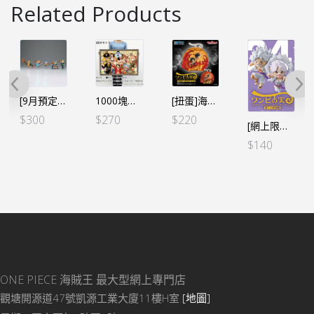
Related Products
[9月預定]海賊王 WCF -宴會VOL.2 (行版)
1000塊砌圖 草帽商店10周年紀念 (日版)
[扭蛋]海賊王 惡魔果實系列 豪華扭蛋 Vol.2 (2個SET) *行版
$
300
$
270
$
220
[網上限定][扭蛋]ワンピの実 海賊王的果實 第二十四海戰 -尼卡2個SET(行)
$
140
ONE PIECE 海賊王
最大型網上專門店
觀塘開源道47號凱源工業大廈11樓H室
[地圖]