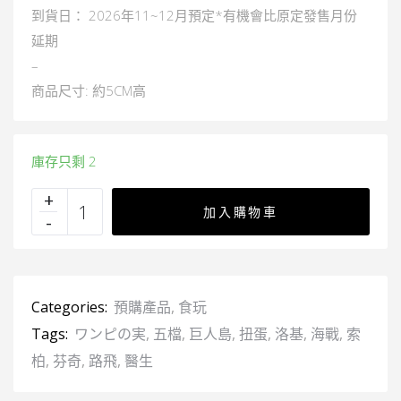
到貨日： 2026年11~12月預定*有機會比原定發售月份
延期
–
商品尺寸: 約5CM高
庫存只剩 2
加入購物車
Categories:
預購產品
,
食玩
Tags:
ワンピの実
,
五檔
,
巨人島
,
扭蛋
,
洛基
,
海戰
,
索
柏
,
芬奇
,
路飛
,
醫生