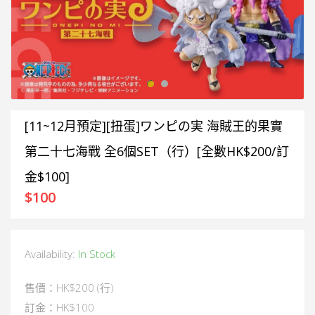
[11~12月預定][扭蛋]ワンピの実 海賊王的果實
第二十七海戰 全6個SET（行）[全數HK$200/訂
金$100]
$
100
Availability:
In Stock
售價：HK$200 (行)
訂金：HK$100