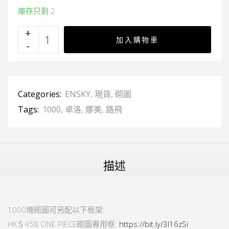
庫存只剩 2
加入購物車
Categories:
ENSKY
,
現貨
,
砌圖
Tags:
1000
,
卓洛
,
娜美
,
路飛
描述
1000塊砌圖可另配以下框架:
HK＄458 ONE PIECE砌圖專用框:
https://bit.ly/3l16zSi