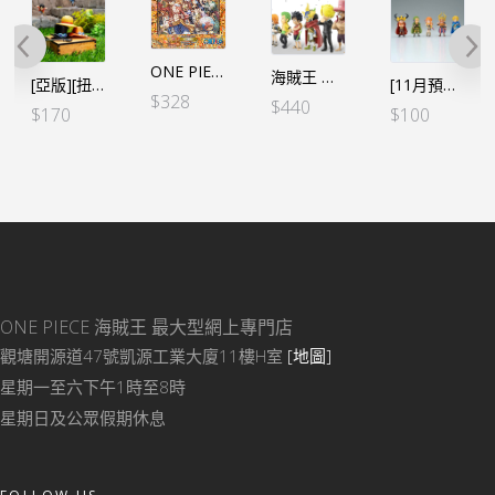
ONE PIECE 1000塊砌圖 馬賽克【上陸】*彩色
海賊王 WCF -司法島- 特別套裝 (6個SET）
[亞版][扭蛋]海賊王 GASHAPON COLLECTION 第1彈 (全5個SET)**亞版
[11月預定]海賊王 WCF -巨人島 艾爾巴夫篇VOL.1 (5個SET) (行) [全數HK$285/訂金$100]
$
328
$
440
$
170
$
100
ONE PIECE 海賊王
最大型網上專門店
觀塘開源道47號凱源工業大廈11樓H室
[地圖]
星期一至六下午1時至8時
星期日及公眾假期休息