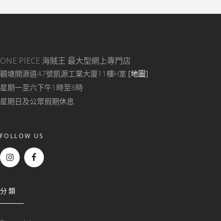
ONE PIECE 海賊王
最大型網上專門店
觀塘開源道47號凱源工業大廈11樓H室
[地圖]
星期一至六下午1時至8時
星期日及公眾假期休息
FOLLOW US
分類