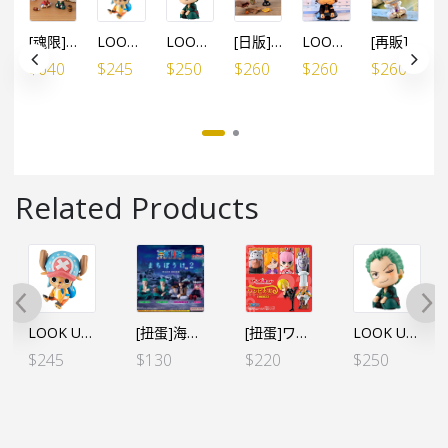
[魂限]LOOK UP ONE PIECE 路飛&卓洛 限定SET (特典附：肉、酒杯)
LOOK UP ONE PIECE 索柏
LOOK UP ONE PIECE 卓洛 (行版)
[日版]LOOK UP ONE PIECE 山治 *日版
LOOK UP ONE PIECE 羅
[再販]LOOK UP ONE PIECE 路飛五檔尼卡 （行版）
$
640
$
245
$
250
$
260
$
260
$
260
$
Related Products
LOOK UP ONE PIECE 索柏
[扭蛋]海賊王 等待系列VOL.2 (4個SET) (行)
[扭蛋]ワンピの実 海賊王的果實 第二十三海戰 全6個SET（行）
LOOK UP ONE PIECE 卓洛 (行版)
$
245
$
130
$
220
$
250