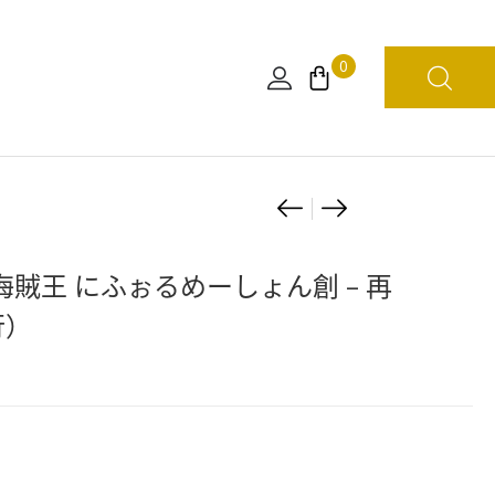
0
Product
[11
海
月
賊
navigation
預
王
]海賊王 にふぉるめーしょん創 – 再
定]
MEGA
行）
海
WCF
賊
–
王
鐵
MEGA
巨
WCF
人
–
埃