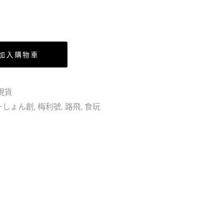
艾
米
爾
特
巴
(行）
夫
加入購物車
巨
人
王
現貨
子
ーしょん創
,
梅利號
,
路飛
,
食玩
洛
基
(行）