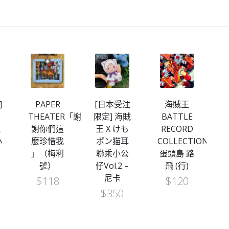
]
PAPER
[日本受注
海賊王
THEATER「謝
限定] 海賊
BATTLE
藏
謝你們這
王 X けも
RECORD
決
小
麼珍惜我
ポン猫耳
COLLECTION-
」（梅利
聯乘小公
蛋頭島 路
號）
仔Vol.2 –
飛 (行)
尼卡
$
118
$
120
$
350