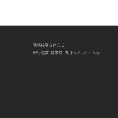
我地接受支付方式
銀行過數, 轉數快, 信用卡, PayMe, Paypal