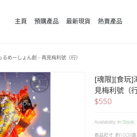
主頁
預購產品
最新現貨
熱賣產品
ふぉるめーしょん創 – 再見梅利號（行）
[魂限][食玩
見梅利號（
$
550
Availability:
In Stock
商品尺寸: 約10CM高