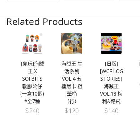
Related Products
海賊
[食玩]海賊
海賊王 生
[日版]
王 X
活系列
[WCF LOG
e
SOFBITS
VOL.4 五
STORIES]
on
軟膠公仔
檔尼卡 粗
海賊王
 索
(一盒10個)
筆桶
VOL.18 梅
飛
*全7種
（行）
利&路飛
$
240
$
120
$
140