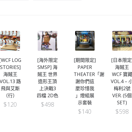
[WCF LOG
[海外限定
[期間限定]
[日本限定
STORIES]
SMSP] 海
PAPER
海賊王
海賊王
賊王 世界
THEATER「謝
WCF 寶
VOL.13 路
造形王頂
謝你們這
VOL.4 – 
飛與艾斯
上決戰3
麼珍惜我
梅利2號
（行）
四檔 2D色
」燈組展
VER. (5個
示套裝
SET)
$
120
$
498
$
140
$
598