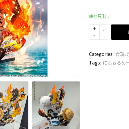
庫存只剩 3
Categories:
食玩
,
Tags:
にふぉるめ