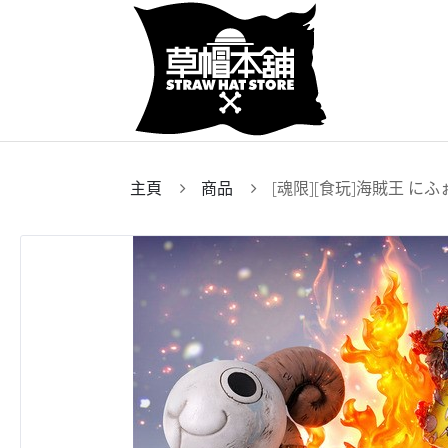
主頁
商品
[魂限][食玩]海賊王 に