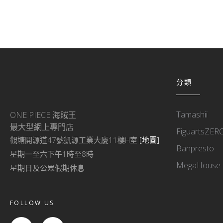
分類
Tamashii
ONE PIECE 海賊王
最大型網上專門店
FiguartsZER
觀塘開源道47號凱源工業大廈11樓H室
[地圖]
Banpresto
星期一至六下午1時至8時
MegaHouse
星期日及公眾假期休息
FOLLOW US