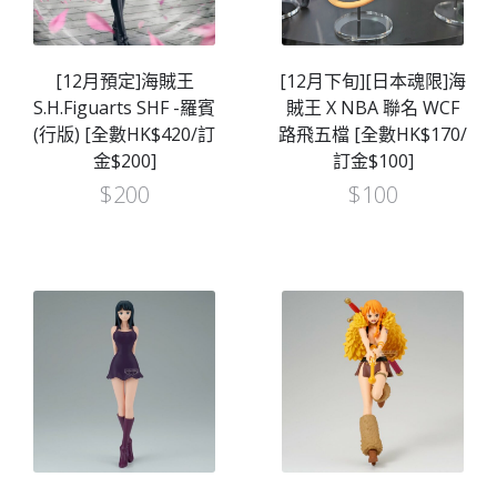
[12月預定]海賊王
[12月下旬][日本魂限]海
S.H.Figuarts SHF -羅賓
賊王 X NBA 聯名 WCF
(行版) [全數HK$420/訂
路飛五檔 [全數HK$170/
金$200]
訂金$100]
$
200
$
100