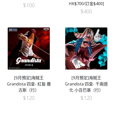
HK$700/訂金$400]
$
100
$
400
[9月預定]海賊王
[9月預定]海賊王
Grandista 四皇- 紅髮 撒
Grandista 四皇- 千兩道
古斯（行）
化 小丑巴基（行）
$
120
$
120