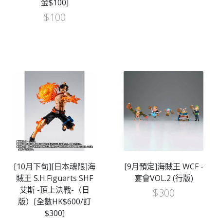
金$100]
$
100
[10月下旬][日本魂限]海
[9月預定]海賊王 WCF -
賊王 S.H.Figuarts SHF
宴會VOL.2 (行版)
艾斯 -頂上決戰-（日
$
300
版）[全數HK$600/訂
$300]