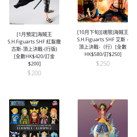
[10月下旬][魂限]海賊王
[1月預定]海賊王
S.H.Figuarts SHF 艾斯 -
S.H.Figuarts SHF 紅髮撒
頂上決戰-（行）[全數
古斯-頂上決戰-(行版)
HK$580/訂$250]
[全數HK$420/訂金
$
250
$200]
$
200