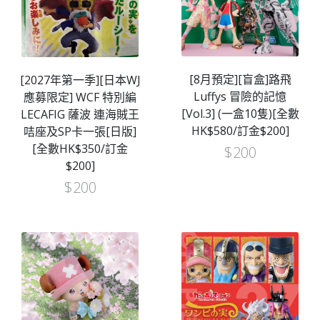
[8月預定][盲盒]路飛
[2027年第一季][日本WJ
Luffys 冒險的記憶
應募限定] WCF 特別編
[Vol.3] (一盒10隻)[全數
LECAFIG 薩波 連海賊王
HK$580/訂金$200]
咭座及SP卡一張[日版]
[全數HK$350/訂金
$
200
$200]
$
200