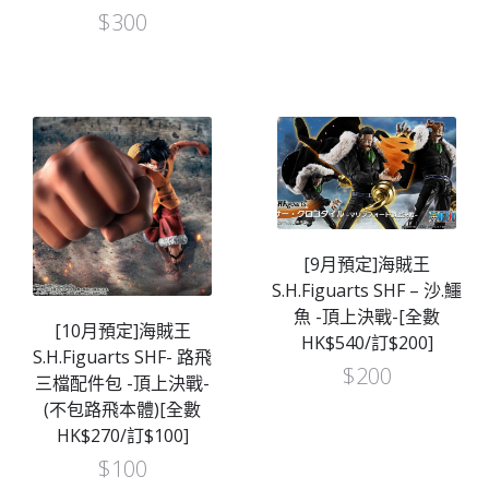
$
300
[9月預定]海賊王
S.H.Figuarts SHF – 沙.鱷
魚 -頂上決戰-[全數
[10月預定]海賊王
HK$540/訂$200]
S.H.Figuarts SHF- 路飛
$
200
三檔配件包 -頂上決戰-
(不包路飛本體)[全數
HK$270/訂$100]
$
100