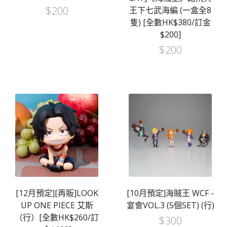
$
200
王下七武海編 (一盒全8
隻) [全數HK$380/訂金
$200]
$
200
[12月預定][再販]LOOK
[10月預定]海賊王 WCF -
UP ONE PIECE 艾斯
宴會VOL.3 (5個SET) (行)
（行）[全數HK$260/訂
$
300