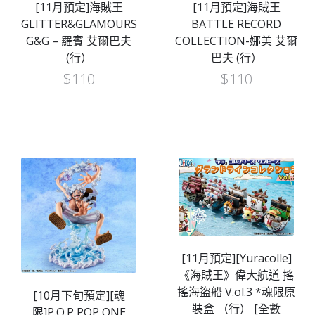
[11月預定]海賊王
[11月預定]海賊王
GLITTER&GLAMOURS
BATTLE RECORD
G&G – 羅賓 艾爾巴夫
COLLECTION-娜美 艾爾
(行）
巴夫 (行）
$
110
$
110
[11月預定][Yuracolle]
《海賊王》偉大航道 搖
搖海盜船 V.ol.3 *魂限原
[10月下旬預定][魂
裝盒 （行） [全數
限]P.O.P POP ONE