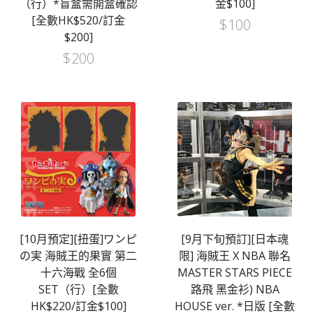
（行）*盲盒需開盒確認
金$100]
[全數HK$520/訂金
$
100
$200]
$
200
[10月預定][扭蛋]ワンピ
[9月下旬預訂][日本魂
の実 海賊王的果實 第二
限] 海賊王 X NBA 聯名
十六海戰 全6個
MASTER STARS PIECE
SET（行）[全數
路飛 黑金衫) NBA
HK$220/訂金$100]
HOUSE ver. *日版 [全數