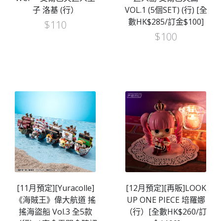
子 洛基 (行）
VOL.1 (5個SET) (行) [全
數HK$285/訂金$100]
$
110
$
100
[11月預定][Yuracolle]
[12月預定][再販]LOOK
《海賊王》偉大航道 搖
UP ONE PIECE 培羅娜
搖海盜船 Vol.3 全5款
（行）[全數HK$260/訂