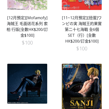
[12月預定][Mofamofy]
[11~12月預定][扭蛋]ワ
海賊王 毛面送花系列 索
ンピの実 海賊王的果實
柏 行版[全數HK$200/訂
第二十七海戰 全6個
金$100]
SET（行）[全數
HK$200/訂金$100]
$
100
$
100