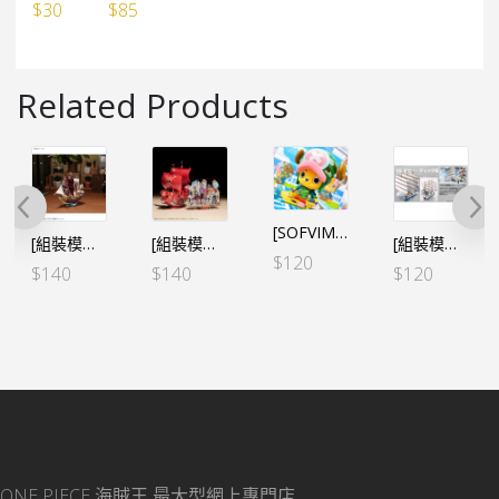
$
30
$
85
Related Products
[SOFVIMATES] 海賊王 索柏 德雷斯羅薩編ver.（行）
[組裝模型船]GRAND SHIP COLLECTION⑯ 羅渣 奧羅·傑克遜號（行）
[組裝模型船] 海賊王 FILM RED 劇場版 – 烈陽號
[組裝模型船] GRAND SHIP COLLECTION⑤ 摩比迪克號 白鬍子
$
120
$
140
$
140
$
120
ONE PIECE 海賊王
最大型網上專門店