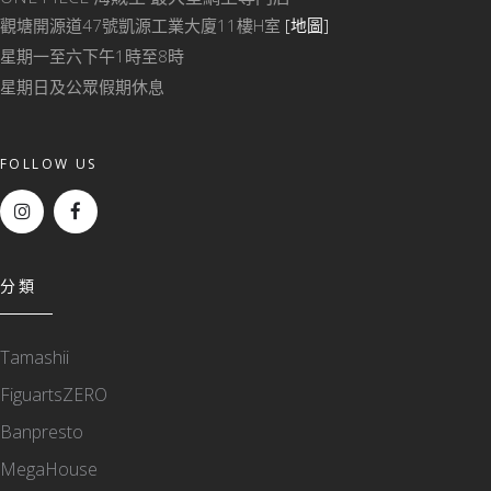
觀塘開源道47號凱源工業大廈11樓H室
[地圖]
星期一至六下午1時至8時
星期日及公眾假期休息
FOLLOW US
分類
Tamashii
FiguartsZERO
Banpresto
MegaHouse