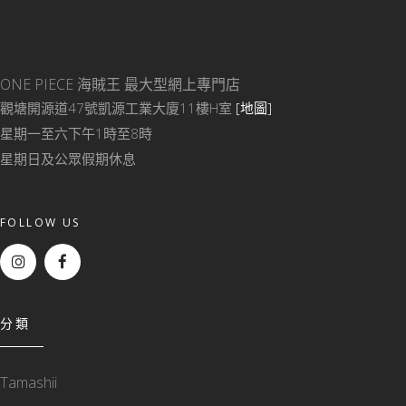
ONE PIECE 海賊王
最大型網上專門店
觀塘開源道47號凱源工業大廈11樓H室
[地圖]
星期一至六下午1時至8時
星期日及公眾假期休息
FOLLOW US
分類
Tamashii