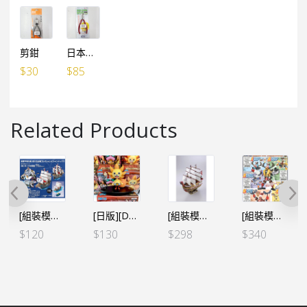
剪鉗
日本製 MTC-3模型鉗
$
30
$
85
Related Products
[組裝模型船]GRAND SHIP COLLECTION⑧ 卡普軍艦
[日版][DXF] 海賊王 THE GRANDLINE MEN -FILM RED 第五彈 烈陽仔（日）
[組裝模型船]本格帆船 紅色勢力號 紅髮
[組裝模型] 索柏 五合一 索柏機械人(動物形態
$
120
$
130
$
298
$
340