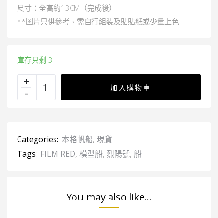
尺寸：全高約13CM（完成後）
**圖片只供參考、需自行組裝及貼貼紙或少量上色
庫存只剩 3
加入購物車
Categories:
本格帆船
,
現貨
Tags:
FILM RED
,
模型船
,
烈陽號
,
船
You may also like...