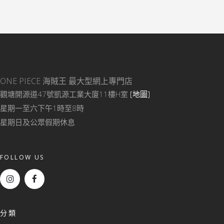
ONE PIECE 海賊王
最大型網上專門店
觀塘開源道47號凱源工業大廈11樓H室
[地圖]
星期一至六下午1時至8時
星期日及公眾假期休息
FOLLOW US
分類