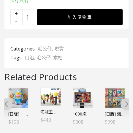
庫存只剩 2
加入購物車
Categories:
毛公仔
,
現貨
Tags:
山治
,
毛公仔
,
索柏
Related Products
海賊王 WCF -司法島- 特別套裝 (6個SET）
[日版] 一番くじ -蛋頭島- E賞 索柏變眼 毛公仔
1000塊砌圖 鬼ヶ島決戦!! 鬼島決戰 (日版)
[日版] 海賊王 WCF 和之國 STYLE – 草帽一夥9個SET(沒有牌) *忍者日版
$
440
$
198
$
308
$
998