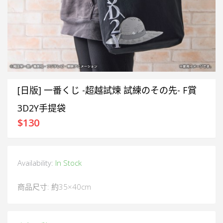
[日版] 一番くじ -超越試煉 試練のその先- F賞
3D2Y手提袋
$
130
Availability:
In Stock
商品尺寸: 約35×40cm