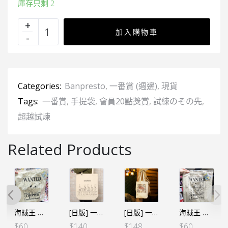
庫存只剩 2
加入購物車
Categories:
Banpresto
,
一番賞 (週邊)
,
現貨
Tags:
一番賞
,
手提袋
,
會員20點獎賞
,
試練のその先
,
超越試煉
Related Products
海賊王 懸賞令手提袋 – 索柏
[日版] 一番くじ -回憶時刻- F賞 夥伴記號手提袋
[日版] 一番くじ -新四皇- E賞刺繍手提袋
海賊王 懸賞令手提袋 – 五檔路飛
$
60
$
140
$
148
$
60