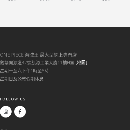
ONE PIECE 海賊王
最大型網上專門店
觀塘開源道47號凱源工業大廈11樓H室
[地圖]
星期一至六下午1時至8時
星期日及公眾假期休息
FOLLOW US