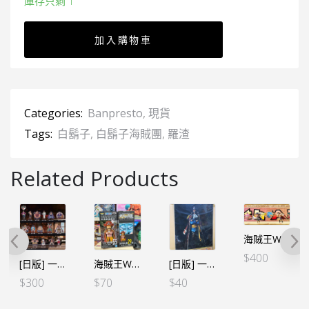
庫存只剩 1
加入購物車
Categories:
Banpresto
,
現貨
Tags:
白鬍子
,
白鬍子海賊團
,
羅渣
Related Products
海賊王WCF-HISTORY RELAY 20TH 週年紀念-Vol.3
$
400
[日版] 一番くじ -白鬍子海賊團-G賞 立牌 (全16種)
海賊王WCF -大海賊百景- VOL.10 羅渣
[日版] 一番賞 A3膠海報 – 海賊王 羅渣
$
300
$
70
$
40