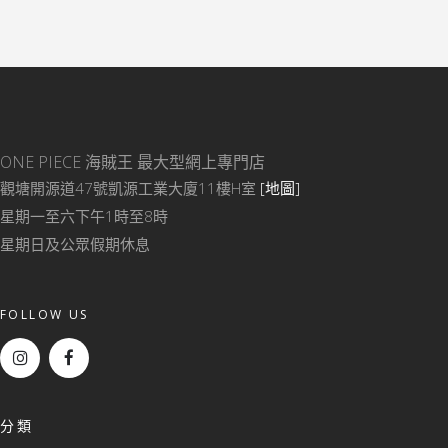
ONE PIECE 海賊王
最大型網上專門店
觀塘開源道47號凱源工業大廈11樓H室
[地圖]
星期一至六下午1時至8時
星期日及公眾假期休息
FOLLOW US
分類