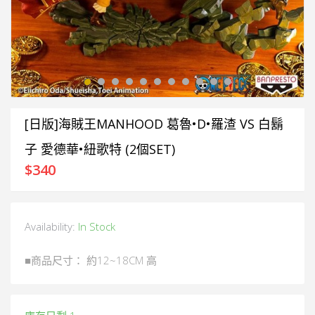
[日版]海賊王MANHOOD 葛魯•D•羅渣 VS 白鬍
子 愛德華•紐歌特 (2個SET)
$
340
Availability:
In Stock
■商品尺寸： 約12~18CM 高