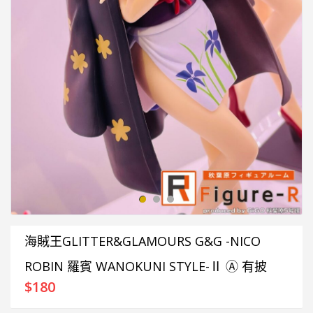
海賊王GLITTER&GLAMOURS G&G -NICO
ROBIN 羅賓 WANOKUNI STYLE-Ⅱ Ⓐ 有披
$
180