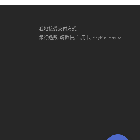
我地接受支付方式
銀行過數, 轉數快, 信用卡, PayMe, Paypal