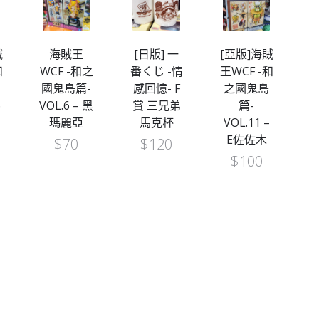
賊
海賊王
[日版] 一
[亞版]海賊
[
和
WCF -和之
番くじ -情
王WCF -和
王
國鬼島篇-
感回憶- F
之國鬼島
6
VOL.6 – 黑
賞 三兄弟
篇-
篇
瑪麗亞
馬克杯
VOL.11 –
E佐佐木
$
70
$
120
$
100