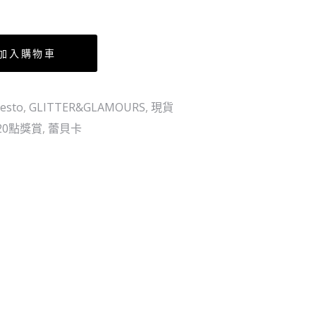
人
(行
版)
加入購物車
esto
,
GLITTER&GLAMOURS
,
現貨
20點獎賞
,
蕾貝卡