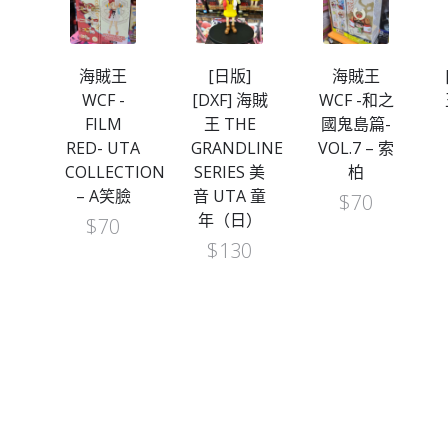
海賊
海賊王
[日版]
海賊王
-
WCF -
[DXF] 海賊
WCF -和之
FILM
王 THE
國鬼島篇-
TA
RED- UTA
GRANDLINE
VOL.7 – 索
TION
COLLECTION
SERIES 美
柏
年
– A笑臉
音 UTA 童
$
70
年（日）
$
70
$
130