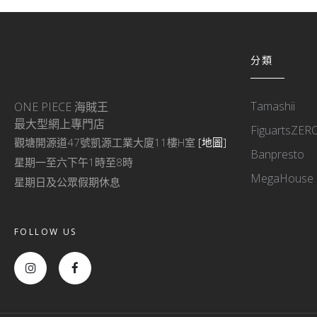
分類
Tamashii
ONE PIECE 海賊王
最大型網上專門店
FiguartsZER
觀塘開源道47號凱源工業大廈11樓H室
[地圖]
Banpresto
星期一至六下午1時至8時
MegaHouse
星期日及公眾假期休息
FOLLOW US