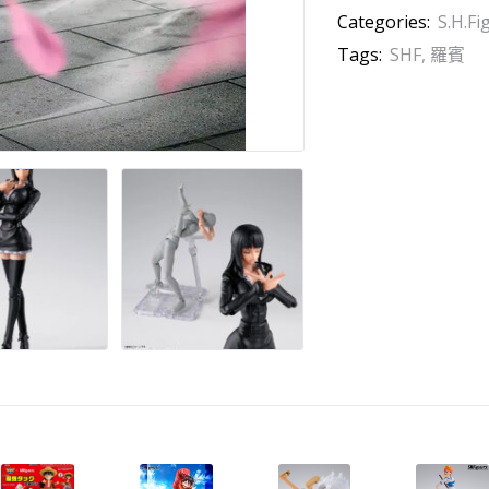
Categories:
S.H.Fi
Tags:
SHF
,
羅賓