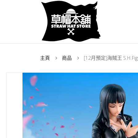
主頁
商品
[12月預定]海賊王 S.H.Fig