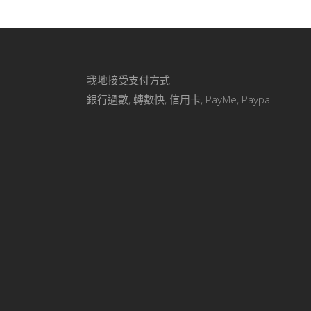
我地接受支付方式
銀行過數, 轉數快, 信用卡, PayMe, Paypal