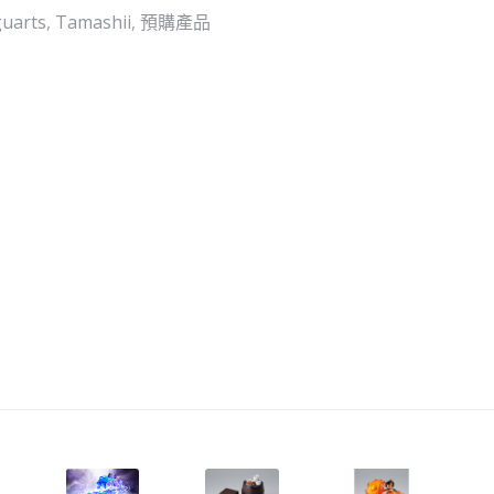
SET（行）
guarts
,
Tamashii
,
預購產品
[全
數
HK$200/
訂
金
$100]