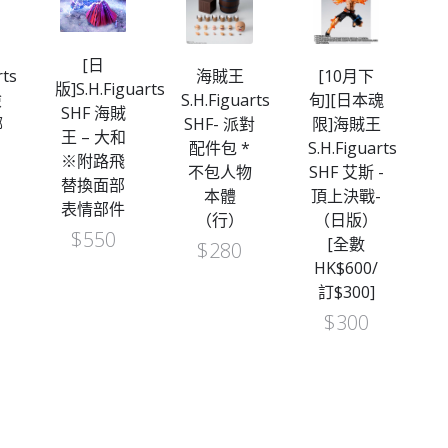
[日
rts
海賊王
[10月下
版]S.H.Figuarts
險
S.H.Figuarts
旬][日本魂
SHF 海賊
娜
SHF- 派對
限]海賊王
S
王 – 大和
配件包 *
S.H.Figuarts
※附路飛
不包人物
SHF 艾斯 -
島
替換面部
本體
頂上決戰-
表情部件
（行）
（日版）
$
550
[全數
訂
$
280
HK$600/
訂$300]
$
300