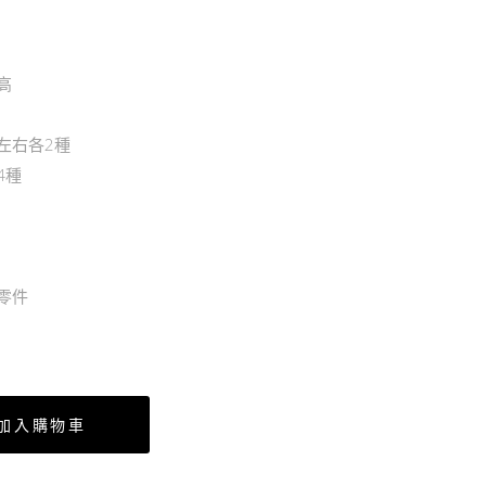
–
実
梅
海
利
賊
M高
號
王
的
左右各2種
果
4種
實
第
二
十
零件
七
海
戰
全
加入購物車
6
個