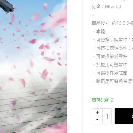
訂金：HK$200
–
商品尺寸: 約15.5C
・本體
・可替換手腕零件：
・可替換表情零件：
・可替換前髮零件
・抓握用可選零件
・可選零件用底座
・路飛用可替換表情
庫存只剩 2