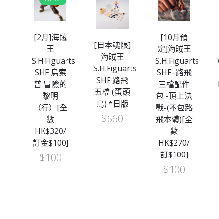
王
[2月]海賊
[10月預
[日本魂限]
arts
王
定]海賊王
海賊王
尼
S.H.Figuarts
S.H.Figuarts
S.H.Figuarts
索
SHF 烏索
SHF- 路飛
SHF 路飛
頭
普 冒險的
三檔配件
五檔 (蛋頭
）
黎明
包 -頂上決
島) *日版
（行）[全
戰-(不包路
$
660
數
飛本體)[全
HK$320/
數
訂金$100]
HK$270/
訂$100]
$
100
$
100