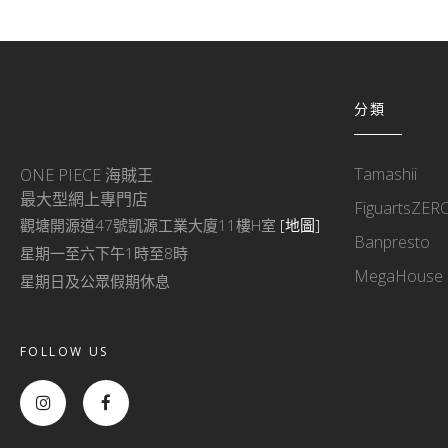
分類
Tamashii
ONE PIECE 海賊王
最大型網上專門店
FiguartsZER
觀塘開源道47號凱源工業大廈11樓H室
[地圖]
Banpresto
星期一至六下午1時至8時
MegaHouse
星期日及公眾假期休息
FOLLOW US