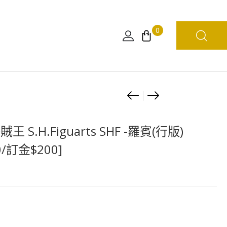
0
Product
FUNKO
[11~12
Bitty
月
navigation
Pop!
預
王 S.H.Figuarts SHF -羅賓(行版)
Rides
定]
/訂金$200]
路
[扭
飛
蛋]
乘
ワ
船
ン
系
ピ
列
の