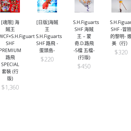
[魂限] 海
[日版]海賊
S.H.Figuarts
S.H.Figua
賊王
王
SHF 海賊
SHF -冒
WCF×S.H.Figuarts
S.H.Figuarts
王 – 蒙
的黎明- 
SHF
SHF 路飛 -
奇.D.路飛
美（行）
PREMIUM
蛋頭島-
-5檔 五檔-
$
320
路飛
(行版)
$
220
SPECIAL
$
450
套裝 (行
版)
$
1,360