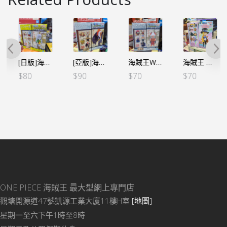
[日版]海賊王WCF -和之國鬼島篇- VOL.7 加洛特
[亞版]海賊王WCF -和之國鬼島篇- VOL.11 – C燼
海賊王WCF -和之國鬼島篇- VOL.9 小童大和
海賊王 WCF -桃色島-薩波
$
80
$
90
$
70
$
70
ONE PIECE 海賊王
最大型網上專門店
觀塘開源道47號凱源工業大廈11樓H室
[地圖]
星期一至六下午1時至8時