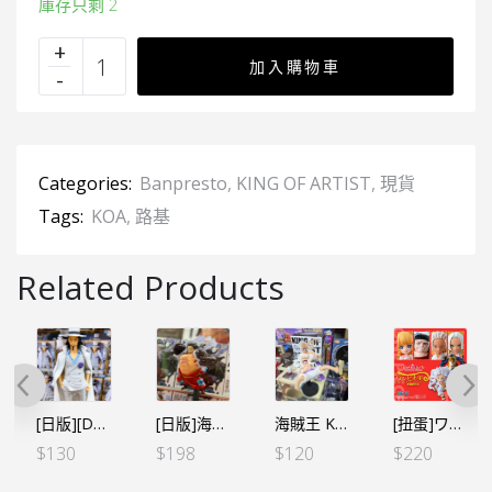
庫存只剩 2
加入購物車
Categories:
Banpresto
,
KING OF ARTIST
,
現貨
Tags:
KOA
,
路基
Related Products
[日版][DXF] 海賊王 THE GRANDLINE MEN -和之國 vol.23 路基 (日)
[日版]海賊王 KING OF ARTIST KOA – THE MONKEY.D.LUFFY GEAR4- 路飛 猿王統
海賊王 KING OF ARTIST KOA- 路飛 五檔 III(行版)
[扭蛋]ワンピの実 海賊王的果實 第十九海戰 全6個SET（行）
$
130
$
198
$
120
$
220