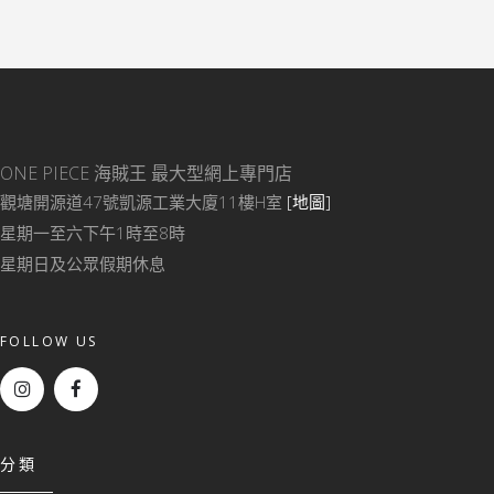
ONE PIECE 海賊王
最大型網上專門店
觀塘開源道47號凱源工業大廈11樓H室
[地圖]
星期一至六下午1時至8時
星期日及公眾假期休息
FOLLOW US
分類