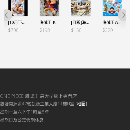
[10月下旬預定][日本魂限]P.O.P POP ONE PIECE “Evolutionary History” – 路飛五檔 尼卡 *日版 [全數HK$1468/ 訂金$700]
海賊王 KING OF ARTIST KOA – 路飛 ー和之國II
[日版]海賊王 KING OF ARTIST KOA – 路飛 五檔 Ⅱ 金屬色
海賊王WCF -蛋頭島篇 VOL.6- (5個SET）(行版)
$
700
$
198
$
150
$
320
ONE PIECE 海賊王
最大型網上專門店
觀塘開源道47號凱源工業大廈11樓H室
[地圖]
星期一至六下午1時至8時
星期日及公眾假期休息