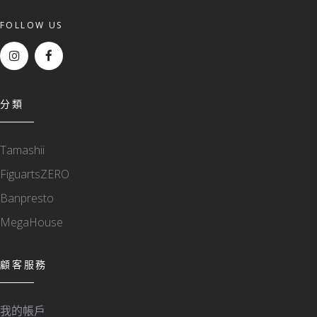
FOLLOW US
分類
Tamashii
FiguartsZERO
Banpresto
MegaHouse
顧客服務
我的帳戶