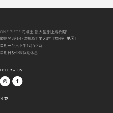
ONE PIECE 海賊王
最大型網上專門店
觀塘開源道47號凱源工業大廈11樓H室
[地圖]
星期一至六下午1時至8時
星期日及公眾假期休息
FOLLOW US
分類