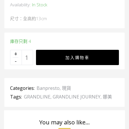
Availability:
In Stock
尺寸：全高約13cm
庫存只剩 4
加入購物車
Categories:
Banpresto
,
現貨
Tags:
GRANDLINE
,
GRANDLINE JOURNEY
,
娜美
You may also like...