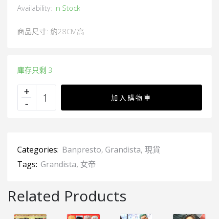
Availability:
In Stock
商品尺寸: 約28CM高
庫存只剩 3
加入購物車
Categories:
Banpresto
,
Grandista
,
現貨
Tags:
Grandista
,
女帝
Related Products