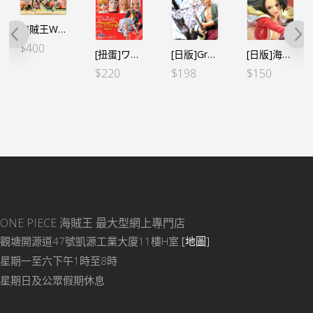
海賊王WCF-HISTORY RELAY 20TH 週年紀念-Vol.4
$
400
[扭蛋]ワンピの実 海賊王的果實 第十九海戰 全6個SET（行）
[日版]Grandista-RORONOA ZORO 卓洛（日）
[日版]海賊王 BATTLE RECORD COLLECTION-BOA.HANCOCK 女帝-（日）
$
220
$
198
$
150
ONE PIECE 海賊王
最大型網上專門店
觀塘開源道47號凱源工業大廈11樓H室
[地圖]
星期一至六下午1時至8時
星期日及公眾假期休息