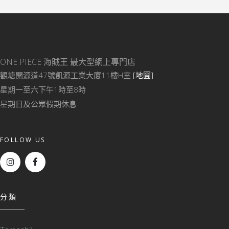
ONE PIECE 海賊王
最大型網上專門店
觀塘開源道47號凱源工業大廈11樓H室
[地圖]
星期一至六下午1時至8時
星期日及公眾假期休息
FOLLOW US
分類