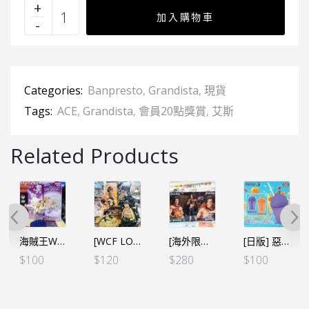
加入購物車
Categories:
Banpresto
,
Grandista
,
現貨
Tags:
ACE
,
Grandista
,
會員20點獎賞
,
艾斯
Related Products
海賊王WCF -蒙奇•D•路飛 五檔 SPECIAL C小眠
[WCF LOG STORIES] 海賊王 VOL.20 艾斯 VS 黑鬍子（行）
[海外限定][GRANDISTA NERO]海賊王 – 艾斯 可換表情及配件
[日版] 惡魔果實造型冷飲杯 艾斯燒燒果實 *不能放入60度以上熱水
$
100
$
120
$
280
$
100