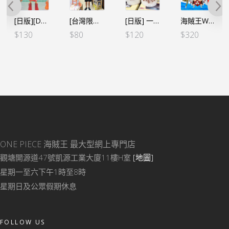
[台灣限定]海賊王 路飛五檔刷毛毯 大毛巾 100CMX70CM
[日版] 一番くじ -情感回憶- F賞 三兄弟 馬克杯
海賊王WCF -蛋頭島篇 VOL.6- (5個SET）(行版)
[日版][WCF LOG STORIES] 海賊王 VOL.22 路飛布魯克 我_還活著真是太好了!
$
80
$
120
$
320
$
140
ONE PIECE 海賊王
最大型網上專門店
觀塘開源道47號凱源工業大廈11樓H室
[地圖]
星期一至六下午1時至8時
星期日及公眾假期休息
FOLLOW US