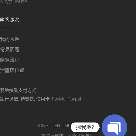
MegaHouse
顧客服務
我的帳戶
常見問題
購買流程
實體店位置
我地接受支付方式
銀行過數, 轉數快, 信用卡, PayMe, Paypal
KONG LUEN LIMITED © 版權所有
搵我地?
條款及細則
私隱政策聲明