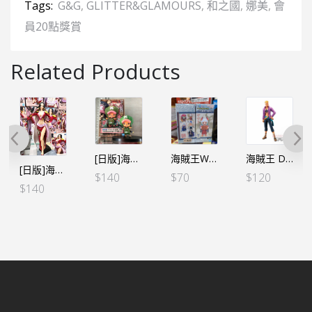
Tags:
G&G
,
GLITTER&GLAMOURS
,
和之國
,
娜美
,
會
員20點獎賞
Related Products
[日版]海賊王 DXF～THE GRANDLINE MEN～和之國 Vol.8 索柏
海賊王WCF -和之國鬼島篇- VOL.9 小童大和
海賊王 DXF～THE GRANDLINE MEN vol.18 馬爾高（行）
[日版]海賊王 GLITTER&GLAMOURS G&G-女帝II
$
140
$
70
$
120
$
140