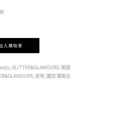
紅
文）
 高
色
(愛
（日）
蔵
版
コ
ミ
加入購物車
ッ
ク
esto
,
GLITTER&GLAMOURS
,
現貨
ス)
TER&GLAMOURS
,
女帝
,
寶亞·漢哥古