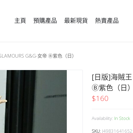
主頁
預購產品
最新現貨
熱賣產品
&GLAMOURS G&G-女帝 Ⓑ紫色（日）
[日版]海賊王 
Ⓑ紫色（日
$
160
Availability:
In Stock
SKU:
J49831641652