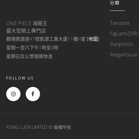
分類
Tamashii
ONE PIECE 海賊王
最大型網上專門店
FiguartsZER
觀塘開源道47號凱源工業大廈11樓H室
[地圖]
Banpresto
星期一至六下午1時至8時
MegaHouse
星期日及公眾假期休息
FOLLOW US
KONG LUEN LIMITED © 版權所有