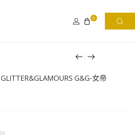
0
Product
[日
[現
版]
貨]ONEPIECE
navigation
海
插
GLITTER&GLAMOURS G&G-女帝
賊
畫
）
王
集
GLITTER&GLAM
COLORWALK
G&G-
10
女
DRAGON（繁
帝
體
Ⓐ
中
59