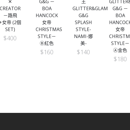
✕
G&G －
王
GLITTE
CREATOR
BOA
GLITTER&GLAMOURS
G&G －
－路飛
HANCOCK
G&G
BOA
+女帝 (2個
女帝
SPLASH
HANCOC
SET)
CHRISTMAS
STYLE-
女帝
STYLE－
NAMI-娜
CHRISTM
$
400
Ⓑ紅色
美-
STYLE－
Ⓐ金色
$
160
$
140
$
180