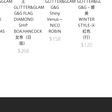
R&GLAMOURS
王
GLITTER&GLAMOURS
GLITTER&GLAMO
G
GLITTER&GLAMOURS
G&G
G&G – 娜
G&G FLAG
Shiny
美
K
DIAMOND
Venus－
WINTER
SHIP
NICO
STYLE-Ⓐ
AS
BOA.HANCOCK
ROBIN
紅色
女帝（日
（行）
$
158
版）
$
120
$
268