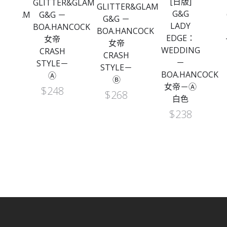
[日版]
GLITTER&GLAMOURS
GLITTER&GLAMOURS
G&G
ER&GLAMOURS
G&G －
G&G －
LADY
女帝
BOA.HANCOCK
BOA.HANCOCK
EDGE：
色
女帝
女帝
WEDDING
）
CRASH
CRASH
－
STYLE－
STYLE－
BOA.HANCOCK
Ⓐ
Ⓑ
女帝－Ⓐ
$
248
$
268
白色
$
238