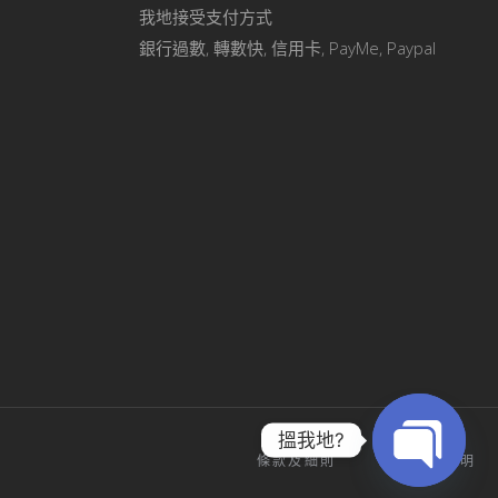
我地接受支付方式
銀行過數, 轉數快, 信用卡, PayMe, Paypal
搵我地?
條款及細則
私隱政策聲明