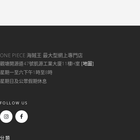
ONE PIECE 海賊王
最大型網上專門店
觀塘開源道47號凱源工業大廈11樓H室
[地圖]
星期一至六下午1時至8時
星期日及公眾假期休息
FOLLOW US
分類