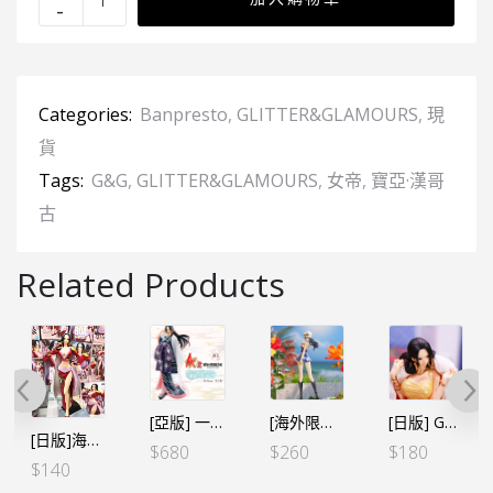
Categories:
Banpresto
,
GLITTER&GLAMOURS
,
現
貨
Tags:
G&G
,
GLITTER&GLAMOURS
,
女帝
,
寶亞·漢哥
古
Related Products
[亞版] 一番賞 -華ノ幕- A賞 女帝
[海外限定][CHRONICLE] GLITTER&GLAMOURS G&G 羅賓
[日版] GLITTER&GLAMOURS G&G －BOA HANCOCK 女帝 CHRISTMAS STYLE－Ⓐ金色
[日版]海賊王 GLITTER&GLAMOURS G&G-女帝II
$
680
$
260
$
180
$
140