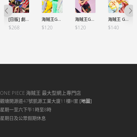
[日版] 劇場版『ONE PIECE STAMPEDE』GLITTER&GLAMOURS G&G -女帝（日）
海賊王GLITTER&GLAMOURS G&G 加洛特 綠色（行）
海賊王GLITTER&GLAMOURS G&G -NICO ROBIN 羅賓 WANOKUNI STYLE-Ⅱ Ⓑ 無披（行）
海賊王 GLITTER&GLAMOURS G&G-白星
$
268
$
120
$
120
$
140
ONE PIECE 海賊王
最大型網上專門店
觀塘開源道47號凱源工業大廈11樓H室
[地圖]
星期一至六下午1時至8時
星期日及公眾假期休息