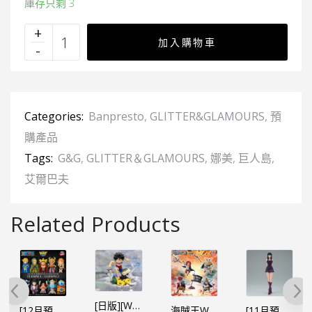
庫存只剩 3
加入購物車
Categories:
Banpresto
,
GLITTER&GLAMOURS
,
預
購產品
Tags:
G&G
,
GLITTER＆GLAMOURS
,
娜美
,
巨人島
,
艾爾巴夫
Related Products
[日版][WCF LOG STORIES] 海賊王 VOL.10 娜美 路飛VS阿龍
[12月預定]海賊王 WCF -巨人島 艾爾巴夫篇VOL.1+2 (10個SET) (行) [全數HK$570/訂金$200]
海賊王WCF -巨人族王國 艾爾巴夫-（5個SET） （行）
[11月預定]海賊王 GLITTER&GLAMOURS G&G – 羅賓 艾爾巴夫 (行）