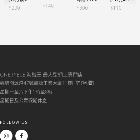
$
140
$
200
$
300
$
110
ONE PIECE 海賊王
最大型網上專門店
觀塘開源道47號凱源工業大廈11樓H室
[地圖]
星期一至六下午1時至8時
星期日及公眾假期休息
FOLLOW US