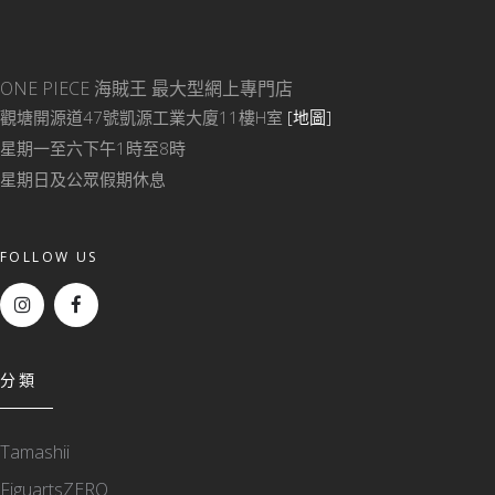
ONE PIECE 海賊王
最大型網上專門店
觀塘開源道47號凱源工業大廈11樓H室
[地圖]
星期一至六下午1時至8時
星期日及公眾假期休息
FOLLOW US
分類
Tamashii
FiguartsZERO