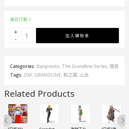
庫存只剩 3
加入購物車
Categories:
Banpresto
,
The Grandline Series
,
現貨
Tags:
DXF
,
GRANDLINE
,
和之國
,
山治
Related Products