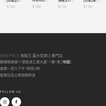
[日版][DXF] 海賊王 THE GRANDLINE CHILDREN -和之國 vol.3 大和 童年
Grandista－THE GRANDLINE MEN－SANJI（日）
海賊王DXF～THE GRANDLINE LADY~和之國Vol.4 小紫（行）
[日版]海賊王 DXF～THE GRANDLINE MEN～和之國 Vol.3 特拉法加・羅（日）
$
140
$
188
$
120
$
198
ONE PIECE 海賊王
最大型網上專門店
觀塘開源道47號凱源工業大廈11樓H室
[地圖]
星期一至六下午1時至8時
星期日及公眾假期休息
FOLLOW US