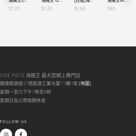
海賊王DXF～THE GRANDLINE LADY~和之國Vol.4 小紫（行）
海賊王 GRANDLINE JOURNEY -SPECIAL- 娜美（行）
[日版]海賊王 DXF～THE GRANDLINE LADY～和之國 Vol.1 娜美（日）
海賊王WCF -和之國篇 VOL.2-羅 (行版)
$
120
$
120
$
168
$
80
ONE PIECE 海賊王
最大型網上專門店
觀塘開源道47號凱源工業大廈11樓H室
[地圖]
星期一至六下午1時至8時
星期日及公眾假期休息
FOLLOW US