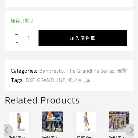
庫存只剩 2
加入購物車
Categories:
Banpresto
,
The Grandline Series
,
現貨
Tags:
DXF
,
GRANDLINE
,
和之國
,
羅
Related Products